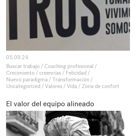
05.09.24
Buscar trabajo
Coaching profesional
Crecimiento
creencias
Felicidad
Nuevo paradigma
Transformación
Uncategorized
Valores
Vida
Zona de confort
El valor del equipo alineado