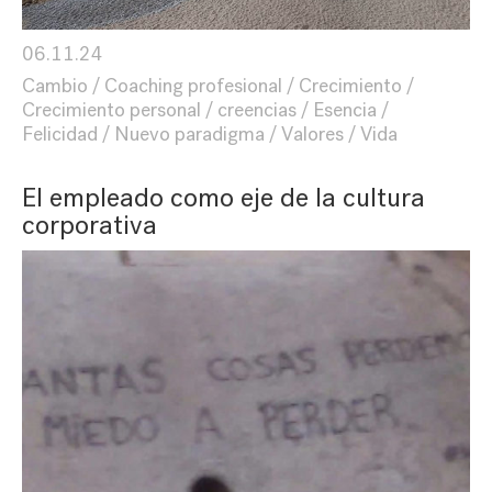
06.11.24
Cambio
Coaching profesional
Crecimiento
Crecimiento personal
creencias
Esencia
Felicidad
Nuevo paradigma
Valores
Vida
El empleado como eje de la cultura
corporativa