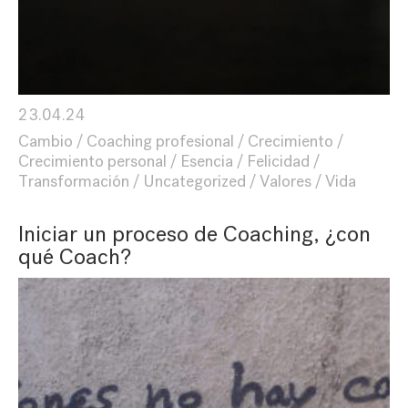
23.04.24
Cambio
Coaching profesional
Crecimiento
Crecimiento personal
Esencia
Felicidad
Transformación
Uncategorized
Valores
Vida
Iniciar un proceso de Coaching, ¿con
qué Coach?