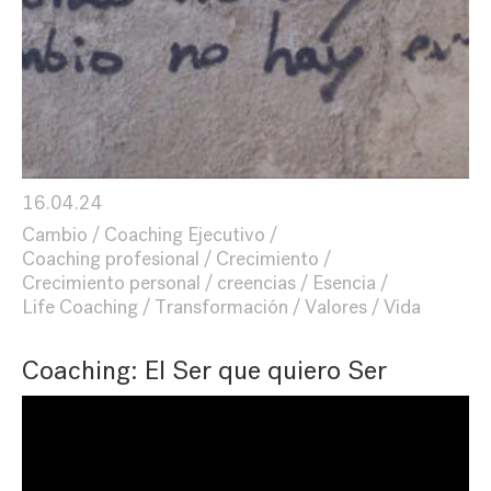
16.04.24
Cambio
Coaching Ejecutivo
Coaching profesional
Crecimiento
Crecimiento personal
creencias
Esencia
Life Coaching
Transformación
Valores
Vida
Coaching: El Ser que quiero Ser