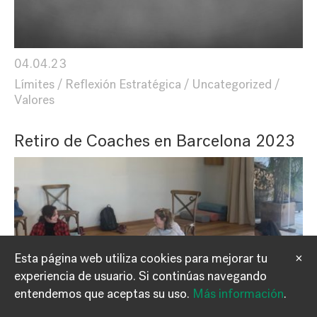
04.04.23
Límites
Reflexión Estratégica
Uncategorized
Valores
Retiro de Coaches en Barcelona 2023
Esta página web utiliza cookies para mejorar tu
×
experiencia de usuario.
Si continúas navegando
Información
Contacto
entendemos que aceptas su uso.
Más información
.