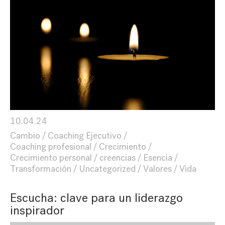
10.04.24
Cambio
Coaching Ejecutivo
Coaching profesional
Crecimiento
Crecimiento personal
creencias
Esencia
Transformación
Uncategorized
Valores
Vida
Escucha: clave para un liderazgo
inspirador