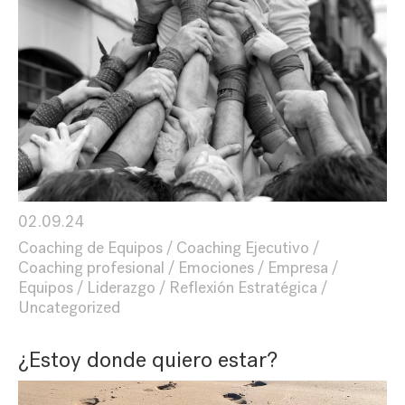
02.09.24
Coaching de Equipos
Coaching Ejecutivo
Coaching profesional
Emociones
Empresa
Equipos
Liderazgo
Reflexión Estratégica
Uncategorized
¿Estoy donde quiero estar?