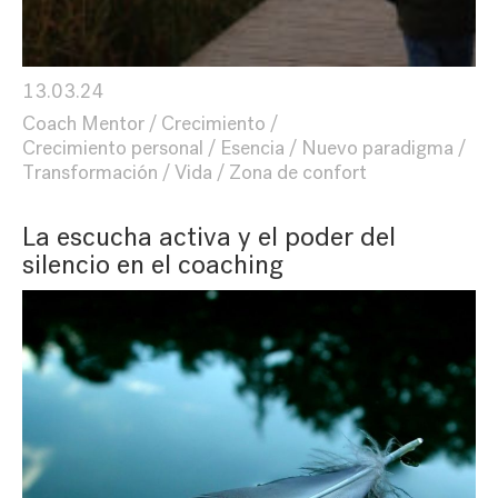
13.03.24
Coach Mentor
Crecimiento
Crecimiento personal
Esencia
Nuevo paradigma
Transformación
Vida
Zona de confort
La escucha activa y el poder del
silencio en el coaching