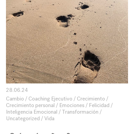
28.06.24
Cambio
Coaching Ejecutivo
Crecimiento
Crecimiento personal
Emociones
Felicidad
Inteligencia Emocional
Transformación
Uncategorized
Vida