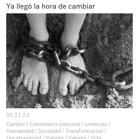
Ya llegó la hora de cambiar
05.11.23
Cambio
Crecimiento personal
creencias
Humanidad
Sociedad
Transformación
Uncategorized
Valores
Valores
Vida