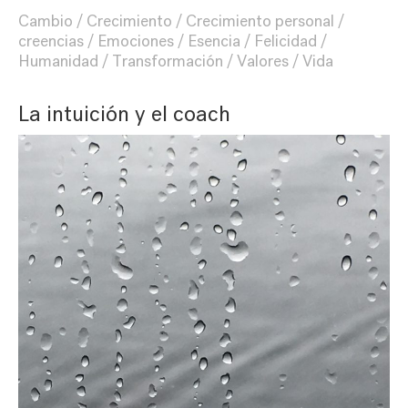
Cambio
Crecimiento
Crecimiento personal
creencias
Emociones
Esencia
Felicidad
Humanidad
Transformación
Valores
Vida
La intuición y el coach