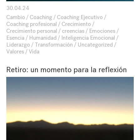
30.04.24
Cambio
Coaching
Coaching Ejecutivo
Coaching profesional
Crecimiento
Crecimiento personal
creencias
Emociones
Esencia
Humanidad
Inteligencia Emocional
Liderazgo
Transformación
Uncategorized
Valores
Vida
Retiro: un momento para la reflexión