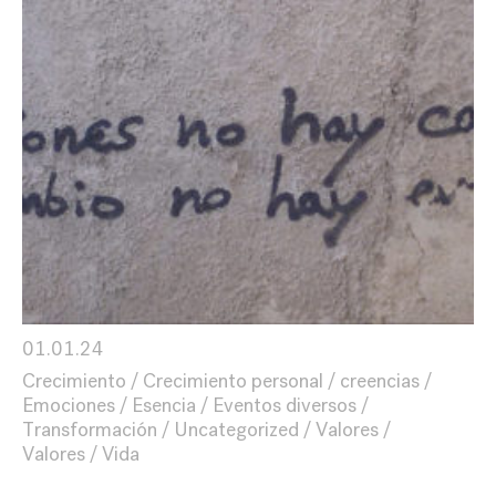
01.01.24
Crecimiento
Crecimiento personal
creencias
Emociones
Esencia
Eventos diversos
Transformación
Uncategorized
Valores
Valores
Vida