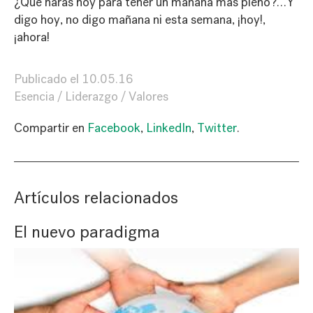
¿Qué harás hoy para tener un mañana más pleno?…Y
digo hoy, no digo mañana ni esta semana, ¡hoy!,
¡ahora!
Publicado el
10.05.16
Esencia
Liderazgo
Valores
Compartir en
Facebook
,
LinkedIn
,
Twitter
.
Artículos relacionados
El nuevo paradigma