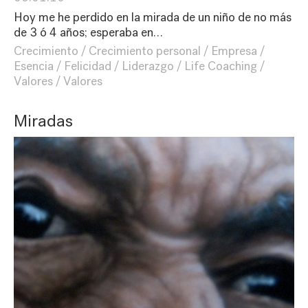
Hoy me he perdido en la mirada de un niño de no más
de 3 ó 4 años; esperaba en…
Crecimiento
Crecimiento personal
Empresa
Esencia
Felicidad
Liderazgo
Life Coaching
Valores
Valores
Miradas