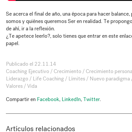
Se acerca el final de año, una época para hacer balance,
somos y quiénes queremos Ser en realidad. Te propongo
de ahí, ir a la reflexión.
¿Te apetece leerlo?, solo tienes que entrar en
este enlac
papel.
Publicado el
22.11.14
Coaching Ejecutivo
Crecimiento
Crecimiento persona
Liderazgo
Life Coaching
Límites
Nuevo paradigma
Valores
Vida
Compartir en
Facebook
,
LinkedIn
,
Twitter
.
Artículos relacionados