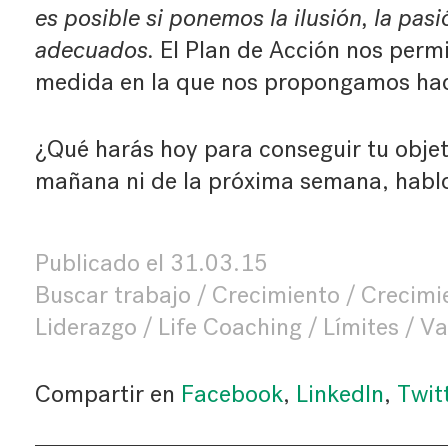
es posible si ponemos la ilusión, la pas
adecuados.
El Plan de Acción nos permi
medida en la que nos propongamos hac
¿Qué harás hoy para conseguir tu objet
mañana ni de la próxima semana, hablo
Publicado el
31.03.15
Buscar trabajo
Crecimiento
Crecimi
Liderazgo
Life Coaching
Límites
Va
Compartir en
Facebook
,
LinkedIn
,
Twit