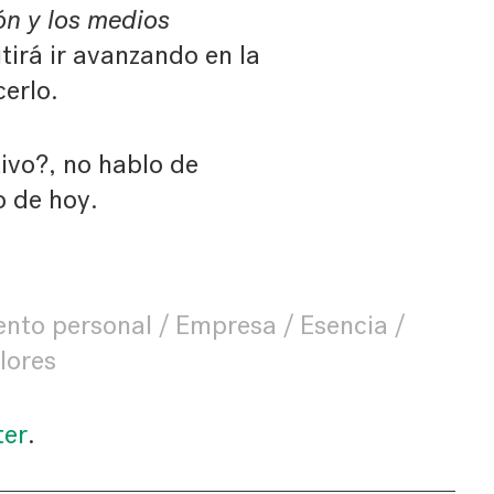
ión y los medios
tirá ir avanzando en la
erlo.
ivo?, no hablo de
 de hoy.
ento personal
Empresa
Esencia
lores
ter
.