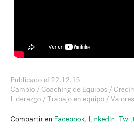
Publicado el
22.12.15
Cambio
Coaching de Equipos
Creci
Liderazgo
Trabajo en equipo
Valore
Compartir en
Facebook
,
LinkedIn
,
Twit