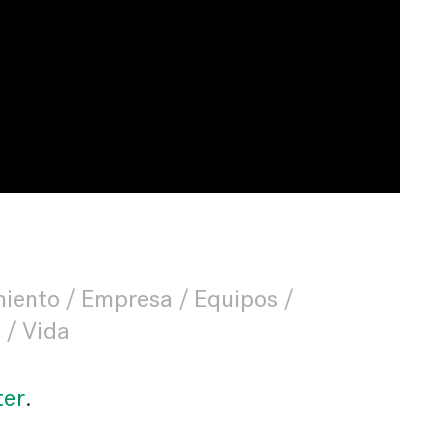
miento
Empresa
Equipos
s
Vida
ter
.