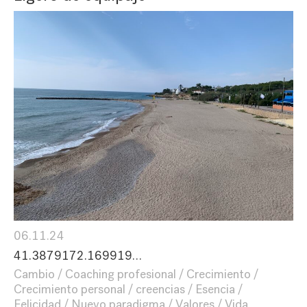
06.11.24
41.3879172.169919…
Cambio
Coaching profesional
Crecimiento
Crecimiento personal
creencias
Esencia
Felicidad
Nuevo paradigma
Valores
Vida