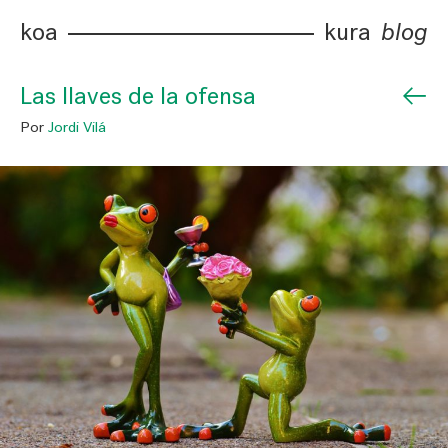
koa
kura
blog
←
Las llaves de la ofensa
Por
Jordi Vilá