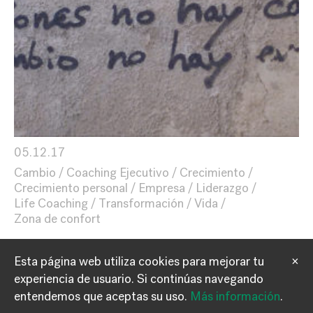
05.12.17
Cambio
Coaching Ejecutivo
Crecimiento
Crecimiento personal
Empresa
Liderazgo
Life Coaching
Transformación
Vida
Zona de confort
Esta página web utiliza cookies para mejorar tu
×
experiencia de usuario.
Si continúas navegando
Información
Contacto
entendemos que aceptas su uso.
Más información
.