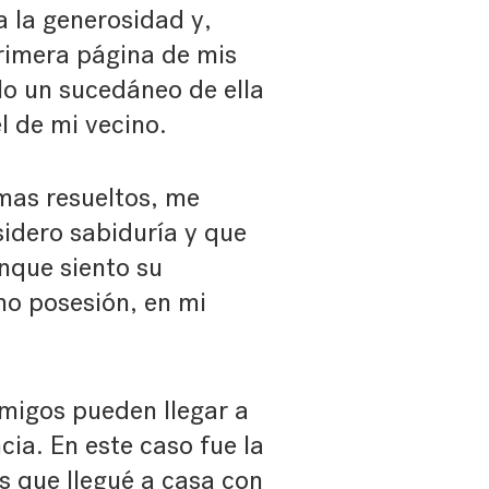
 la generosidad y,
rimera página de mis
olo un sucedáneo de ella
l de mi vecino.
emas resueltos, me
idero sabiduría y que
nque siento su
o posesión, en mi
amigos pueden llegar a
ia. En este caso fue la
s que llegué a casa con