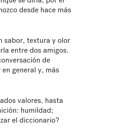
que se diría, por el
conozco desde hace más
 sabor, textura y olor
rla entre dos amigos.
conversación de
r en general y, más
ados valores, hasta
ición: humildad;
izar el diccionario?