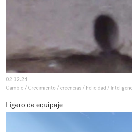
02.12.24
Cambio
Crecimiento
creencias
Felicidad
Inteligen
Ligero de equipaje