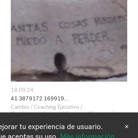
18.09.24
41.3879172.169919…
Cambio
Coaching Ejecutivo
Coaching profesional
Empresa
Equipos
Liderazgo
Nuevo paradigma
jorar tu experiencia de usuario.
×
Transformación
Uncategorized
e aceptas su uso.
Más información
.