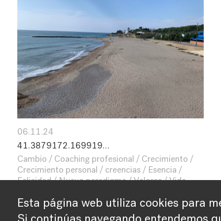
06.11.24
41.3879172.169919…
Cambio
Coaching profesional
Crecimiento
Crecimiento personal
creencias
Esencia
Felicidad
Nuevo paradigma
Valores
Vida
Esta página web utiliza cookies para me
Si continúas navegando entendemos qu