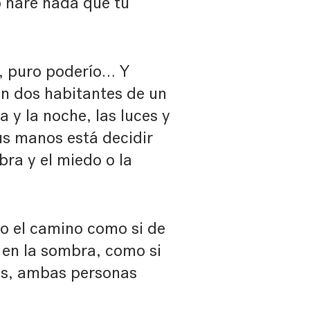
o haré nada que tu
te, puro poderío… Y
on dos habitantes de un
 y la noche, las luces y
us manos está decidir
bra y el miedo o la
do el camino como si de
o en la sombra, como si
des, ambas personas