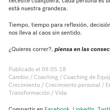
necesite cualquiera, cada persona es úni
está nuestra grandeza.
Tiempo, tiempo para reflexión, decisión
nos lleva al caos sin sentido.
piensa en las conse
¿Quieres correr?,
Publicado el
09.05.18
Cambio
Coaching
Coaching de Equi
Crecimiento
Crecimiento personal
E
Transformación
Vida
Compartir en
Facebook
,
LinkedIn
,
Twit