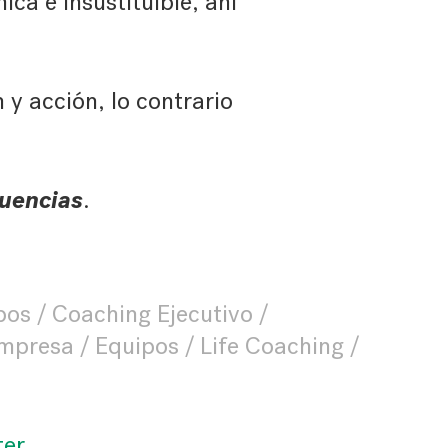
ca e insustituible, ahí
 y acción, lo contrario
cuencias
.
pos
Coaching Ejecutivo
mpresa
Equipos
Life Coaching
ter
.