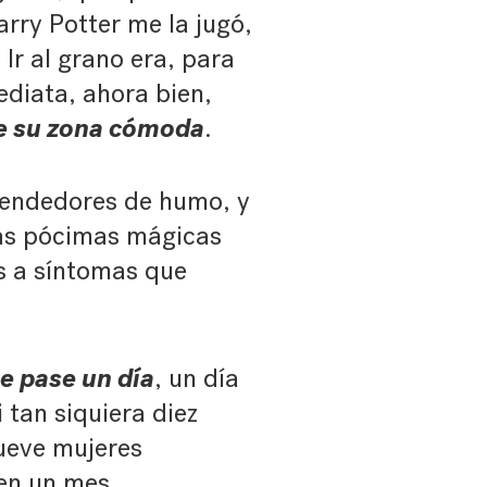
arry Potter me la jugó,
Ir al grano era, para
ediata, ahora bien,
de su zona cómoda
.
vendedores de humo, y
sas pócimas mágicas
s a síntomas que
ue pase un día
, un día
 tan siquiera diez
nueve mujeres
en un mes.