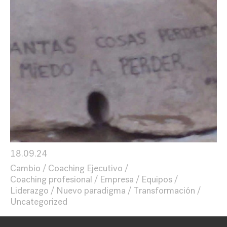
18.09.24
Cambio
Coaching Ejecutivo
Coaching profesional
Empresa
Equipos
Liderazgo
Nuevo paradigma
Transformación
Uncategorized