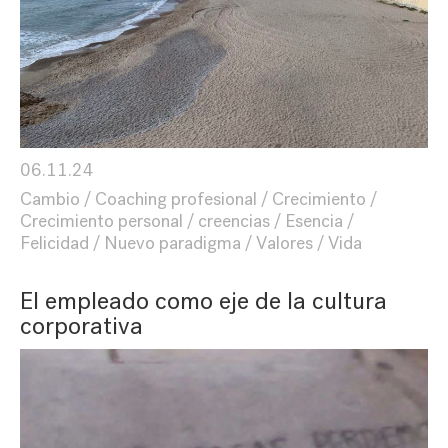
06.11.24
Cambio
Coaching profesional
Crecimiento
Crecimiento personal
creencias
Esencia
Felicidad
Nuevo paradigma
Valores
Vida
El empleado como eje de la cultura
corporativa