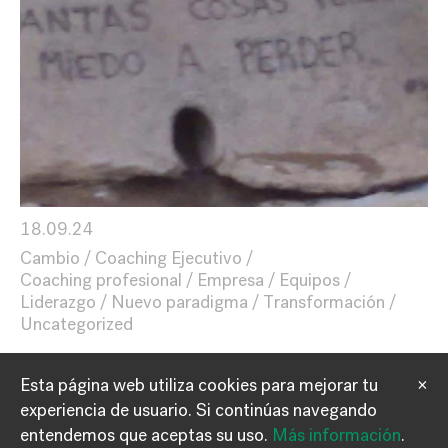
18.09.24
Cambio
Coaching Ejecutivo
Coaching profesional
Empresa
Equipos
Liderazgo
Nuevo paradigma
Transformación
Uncategorized
Esta página web utiliza cookies para mejorar tu
×
experiencia de usuario.
Si continúas navegando
Información
Contacto
entendemos que aceptas su uso.
Más información
.