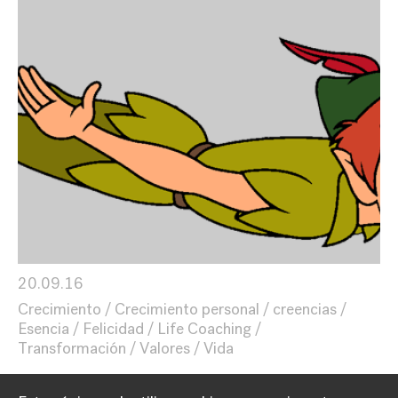
20.09.16
Crecimiento
Crecimiento personal
creencias
Esencia
Felicidad
Life Coaching
Transformación
Valores
Vida