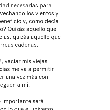
lidad necesarias para
ovechando los vientos y
beneficio y, como decía
lo? Quizás aquello que
cias, quizás aquello que
rreas cadenas.
, vaciar mis viejas
cias me va a permitir
er una vez más con
leguen a mi.
lo importante será
on lo que el universo