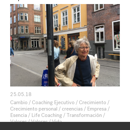
25.05.18
Cambio
Coaching Ejecutivo
Crecimiento
Crecimiento personal
creencias
Empresa
Esencia
Life Coaching
Transformación
Valores
Valores
Vida