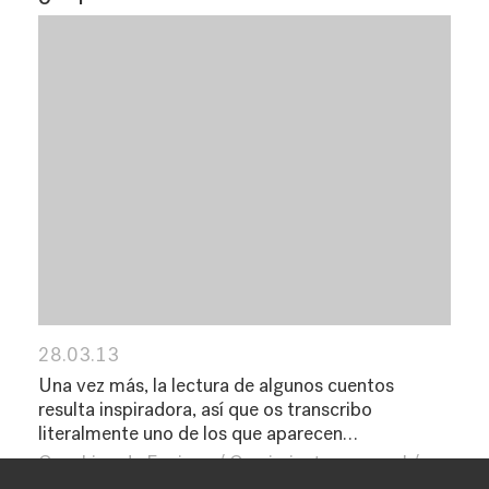
28.03.13
Una vez más, la lectura de algunos cuentos
resulta inspiradora, así que os transcribo
literalmente uno de los que aparecen…
Coaching de Equipos
Crecimiento personal
Empresa
Equipos
Esencia
Liderazgo