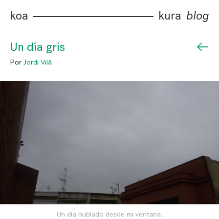
koa
kura
blog
←
Un día gris
Por
Jordi Vilá
Un día nublado desde mi ventana.