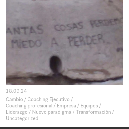
18.09.24
Cambio
Coaching Ejecutivo
Coaching profesional
Empresa
Equipos
Liderazgo
Nuevo paradigma
Transformación
Uncategorized