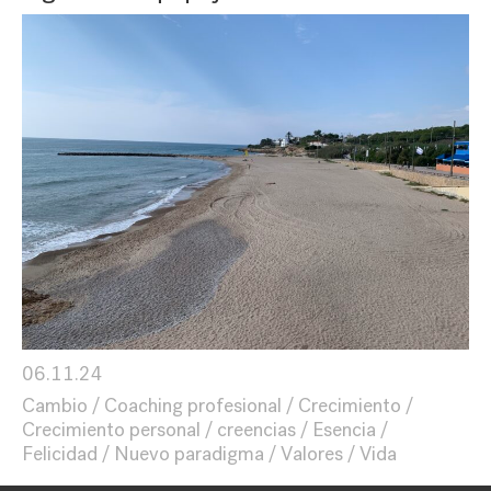
06.11.24
Cambio
Coaching profesional
Crecimiento
Crecimiento personal
creencias
Esencia
Felicidad
Nuevo paradigma
Valores
Vida