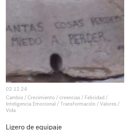
02.12.24
Cambio
Crecimiento
creencias
Felicidad
Inteligencia Emocional
Transformación
Valores
Vida
Ligero de equipaje