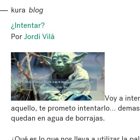
kura
blog
¿Intentar?
Por
Jordi Vilá
Voy a inten
aquello, te prometo intentarlo… demas
quedan en agua de borrajas.
¿Qué es lo que nos lleva a utilizar la pa