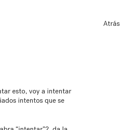
Atrás
tar esto, voy a intentar
iados intentos que se
labra “intentar”?, da la