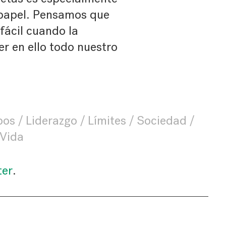
 papel. Pensamos que
fácil cuando la
er en ello todo nuestro
pos
Liderazgo
Límites
Sociedad
Vida
ter
.