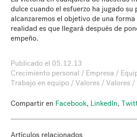
dulce cuando el esfuerzo ha jugado su
alcanzaremos el objetivo de una forma 
realidad es que llegará después de pon
empeño.
Publicado el
05.12.13
Crecimiento personal
Empresa
Equi
Trabajo en equipo
Valores
Valores
Compartir en
Facebook
,
LinkedIn
,
Twit
Artículos relacionados