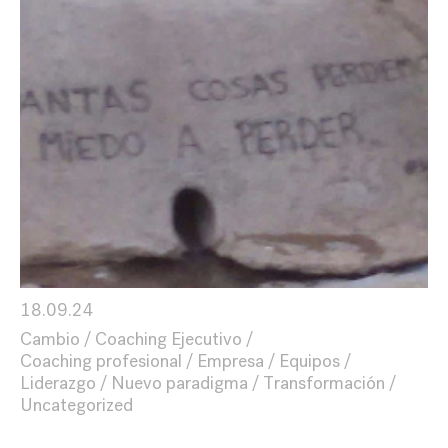
18.09.24
Cambio
Coaching Ejecutivo
Coaching profesional
Empresa
Equipos
Liderazgo
Nuevo paradigma
Transformación
Uncategorized