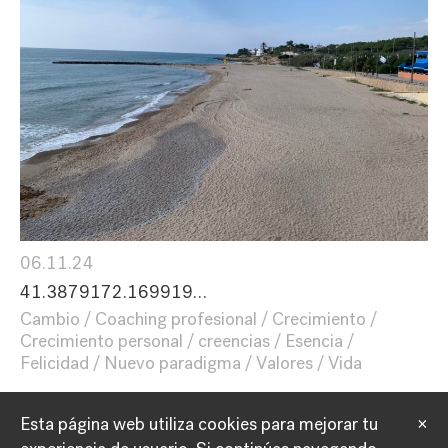
06.11.24
41.3879172.169919…
Cambio
Coaching profesional
Crecimiento
Crecimiento personal
creencias
Esencia
Felicidad
Nuevo paradigma
Valores
Vida
Esta página web utiliza cookies para mejorar tu
×