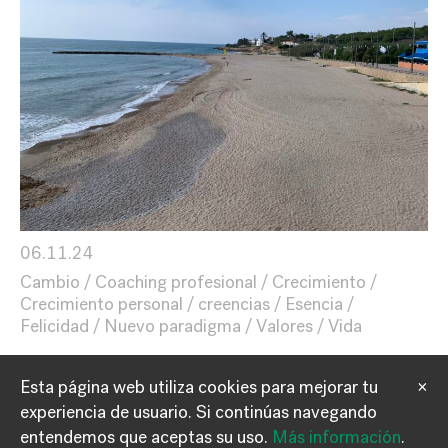
06.11.24
Cambio
Coaching profesional
Crecimiento
Crecimiento personal
creencias
Esencia
Felicidad
Nuevo paradigma
Valores
Vida
Esta página web utiliza cookies para mejorar tu
×
experiencia de usuario.
Si continúas navegando
Información
Contacto
entendemos que aceptas su uso.
Más información
.