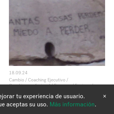
18.09.24
Cambio
Coaching Ejecutivo
Coaching profesional
Empresa
Equipos
Liderazgo
Nuevo paradigma
jorar tu experiencia de usuario.
×
Transformación
Uncategorized
e aceptas su uso.
Más información
.