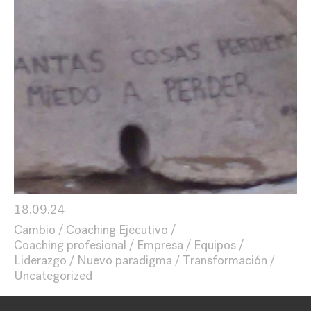
18.09.24
Cambio
Coaching Ejecutivo
Coaching profesional
Empresa
Equipos
Liderazgo
Nuevo paradigma
Transformación
Uncategorized