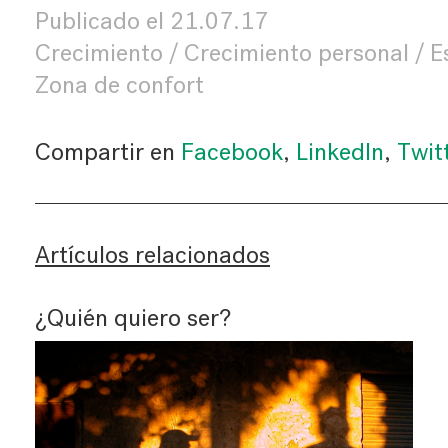
Publicado el
21.07.17
Crecimiento
Crecimiento personal
E
Zona de confort
Compartir en
Facebook
,
LinkedIn
,
Twit
Artículos relacionados
¿Quién quiero ser?