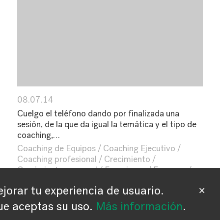
08.07.14
Cuelgo el teléfono dando por finalizada una
sesión, de la que da igual la temática y el tipo de
coaching,…
Coaching de Equipos
Coaching Ejecutivo
Coaching profesional
Crecimiento
Crecimiento personal
Emociones
Empresa
Equipos
Esencia
Felicidad
Life Coaching
jorar tu experiencia de usuario.
×
Nuevo paradigma
Valores
Vida
e aceptas su uso.
Más información
.