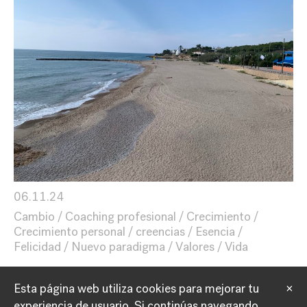
06.11.24
Cambio
Coaching profesional
Crecimiento
Crecimiento personal
creencias
Esencia
Felicidad
Nuevo paradigma
Valores
Vida
Esta página web utiliza cookies para mejorar tu
×
experiencia de usuario.
Si continúas navegando