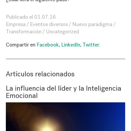
Publicado el
01.07.16
Empresa
Eventos diversos
Nuevo paradigma
Transformación
Uncategorized
Compartir en
Facebook
,
LinkedIn
,
Twitter
.
Artículos relacionados
La influencia del líder y la Inteligencia
Emocional