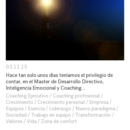
03.11.15
Hace tan solo unos días teníamos el privilegio de
contar, en el Master de Desarrollo Directivo,
Inteligencia Emocional y Coaching…
Coaching Ejecutivo
Coaching profesional
Crecimiento
Crecimiento personal
Empresa
Equipos
Esencia
Liderazgo
Nuevo paradigma
Sociedad
Trabajo en equipo
Transformación
Valores
Vida
Zona de confort