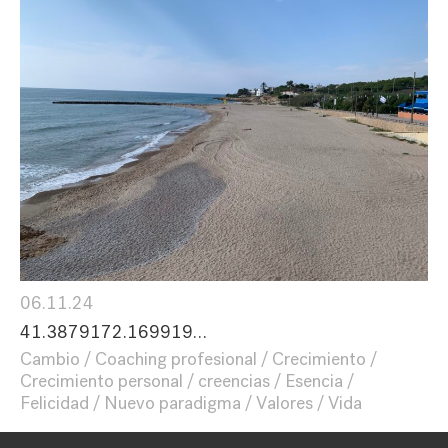
06.11.24
41.3879172.169919…
Cambio
Coaching profesional
Crecimiento
Crecimiento personal
creencias
Esencia
Felicidad
Nuevo paradigma
Valores
Vida