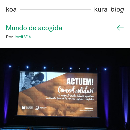
koa
kura
blog
←
Mundo de acogida
Por
Jordi Vilá