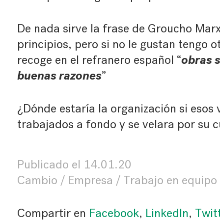
De nada sirve la frase de Groucho Marx
principios, pero si no le gustan tengo o
obras 
recoge en el refranero español “
buenas razones
”
¿Dónde estaría la organización si esos 
trabajados a fondo y se velara por su 
Publicado el
14.01.20
Cambio
Empresa
Trabajo en equipo
Compartir en
Facebook
,
LinkedIn
,
Twit