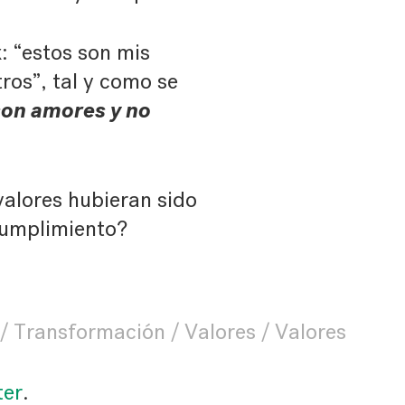
: “estos son mis
tros”, tal y como se
son amores y no
valores hubieran sido
cumplimiento?
Transformación
Valores
Valores
ter
.