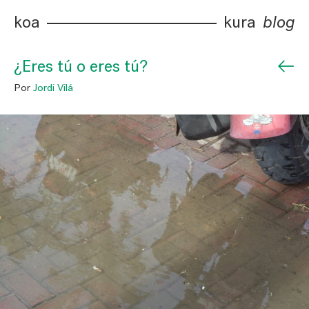
koa
kura
blog
←
¿Eres tú o eres tú?
Por
Jordi Vilá