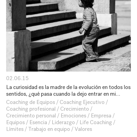
02.06.15
La curiosidad es la madre de la evolución en todos los
sentidos, ¿qué pasa cuando la dejo entrar en mi…
Coaching de Equipos
Coaching Ejecutivo
Coaching profesional
Crecimiento
Crecimiento personal
Emociones
Empresa
Equipos
Esencia
Liderazgo
Life Coaching
Límites
Trabajo en equipo
Valores