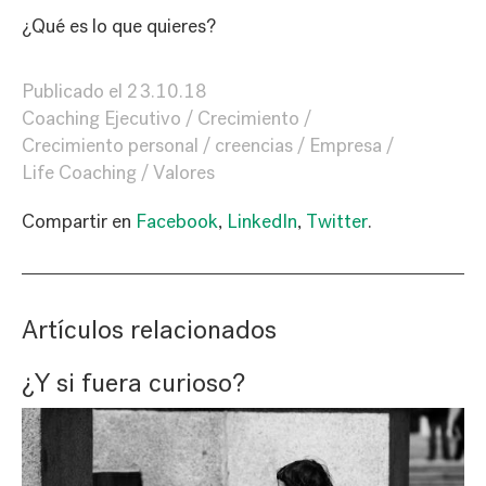
¿Qué es lo que quieres?
Publicado el
23.10.18
Coaching Ejecutivo
Crecimiento
Crecimiento personal
creencias
Empresa
Life Coaching
Valores
Compartir en
Facebook
,
LinkedIn
,
Twitter
.
Artículos relacionados
¿Y si fuera curioso?