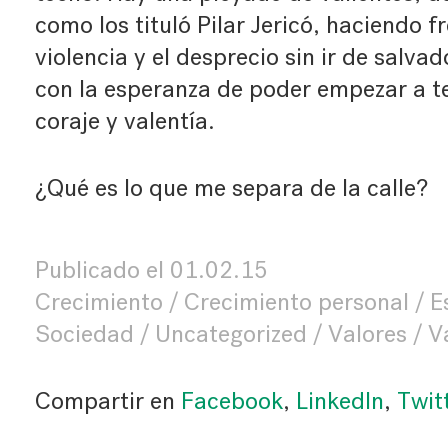
como los tituló Pilar Jericó, haciendo fr
violencia y el desprecio sin ir de salva
con la esperanza de poder empezar a t
coraje y valentía.
¿Qué es lo que me separa de la calle?
Publicado el
01.02.15
Crecimiento
Crecimiento personal
E
Sociedad
Uncategorized
Valores
V
Compartir en
Facebook
,
LinkedIn
,
Twit