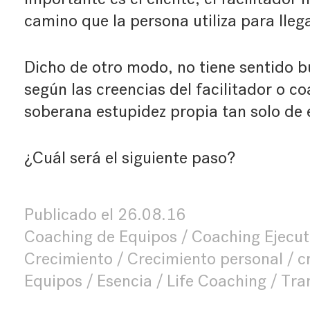
camino que la persona utiliza para lleg
Dicho de otro modo, no tiene sentido b
según las creencias del facilitador o c
soberana estupidez propia tan solo de 
¿Cuál será el siguiente paso?
Publicado el
26.08.16
Coaching de Equipos
Coaching Ejecut
Crecimiento
Crecimiento personal
c
Equipos
Esencia
Life Coaching
Tra