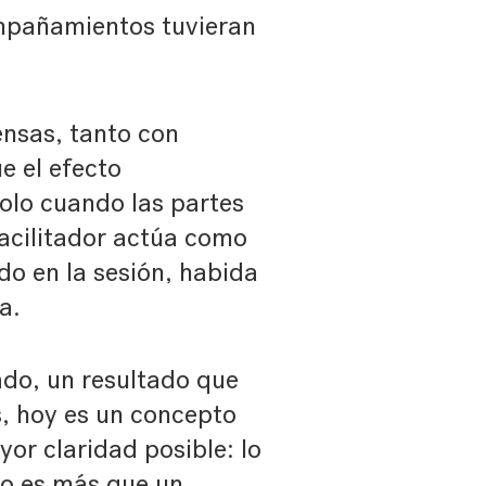
ompañamientos tuvieran
nsas, tanto con
e el efecto
olo cuando las partes
facilitador actúa como
o en la sesión, habida
a.
tado, un resultado que
s, hoy es un concepto
or claridad posible: lo
 no es más que un