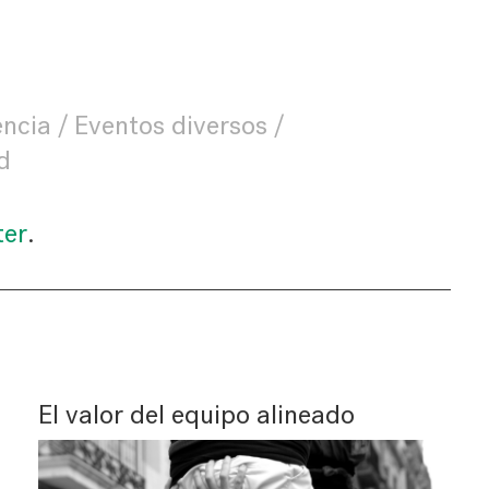
encia
Eventos diversos
d
ter
.
El valor del equipo alineado