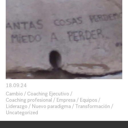
18.09.24
Cambio
Coaching Ejecutivo
Coaching profesional
Empresa
Equipos
Liderazgo
Nuevo paradigma
Transformación
Uncategorized