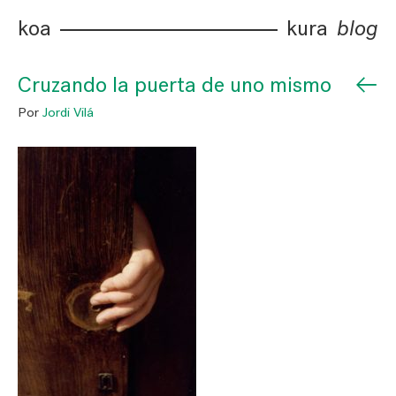
koa
kura
blog
←
Cruzando la puerta de uno mismo
Por
Jordi Vilá