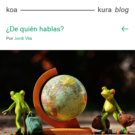
koa
kura
blog
←
¿De quién hablas?
Por
Jordi Vilá