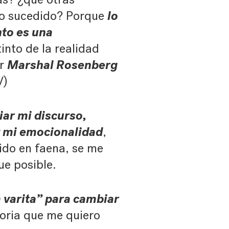
lo
lo sucedido? Porque
to es una
tinto de la realidad
Marshal Rosenberg
er
V)
iar mi discurso,
y mi emocionalidad
,
ido en faena, se me
e posible.
a varita” para cambiar
storia que me quiero