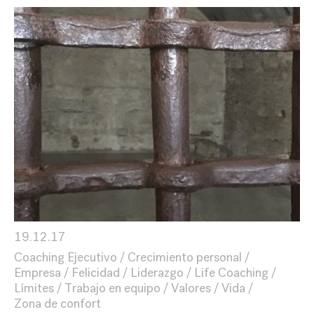
19.12.17
Coaching Ejecutivo
Crecimiento personal
Empresa
Felicidad
Liderazgo
Life Coaching
Límites
Trabajo en equipo
Valores
Vida
Zona de confort