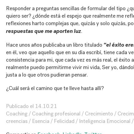
Responder a preguntas sencillas de formular del tipo ¿q
quiero ser? ¿dónde está el espejo que realmente me refle
reflexiones harto complejas que, quizás y solo quizás, p
respuestas que me aporten luz
.
“el éxito ere
Hace unos años publicaba un libro titulado
en él, veo que aquello que en su día escribí, tiene cada 
consistencia para mi, que cada vez es más real, el éxito
realmente puedo permitirme vivir mi vida, Ser yo, dándo
justa a lo que otros pudieran pensar.
¿Cuál será el camino que te lleve hasta allí?
Publicado el
14.10.21
Coaching
Coaching profesional
Crecimiento
Crecim
creencias
Esencia
Felicidad
Inteligencia Emocional