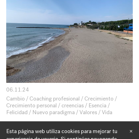
06.11.24
Cambio
Coaching profesional
Crecimiento
Crecimiento personal
creencias
Esencia
Felicidad
Nuevo paradigma
Valores
Vida
Esta página web utiliza cookies para mejorar tu
×