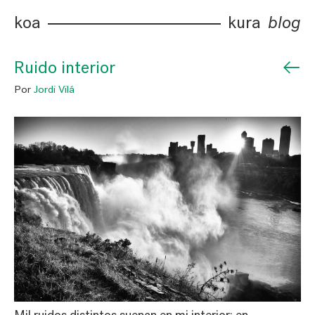
koa
kura
blog
←
Ruido interior
Por
Jordi Vilá
Mil ruidos distintos suenan en mi interior; en