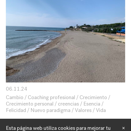
06.11.24
Cambio
Coaching profesional
Crecimiento
Crecimiento personal
creencias
Esencia
Felicidad
Nuevo paradigma
Valores
Vida
Esta página web utiliza cookies para mejorar tu
×