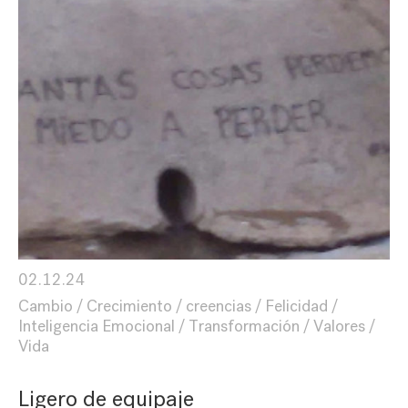
02.12.24
Cambio
Crecimiento
creencias
Felicidad
Inteligencia Emocional
Transformación
Valores
Vida
Ligero de equipaje