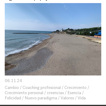
06.11.24
Cambio
Coaching profesional
Crecimiento
Crecimiento personal
creencias
Esencia
Felicidad
Nuevo paradigma
Valores
Vida