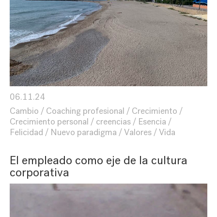
06.11.24
Cambio
Coaching profesional
Crecimiento
Crecimiento personal
creencias
Esencia
Felicidad
Nuevo paradigma
Valores
Vida
El empleado como eje de la cultura
corporativa