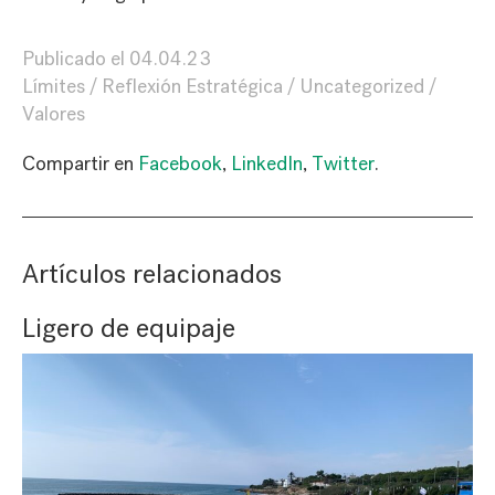
Publicado el
04.04.23
Límites
Reflexión Estratégica
Uncategorized
Valores
Compartir en
Facebook
,
LinkedIn
,
Twitter
.
Artículos relacionados
Ligero de equipaje