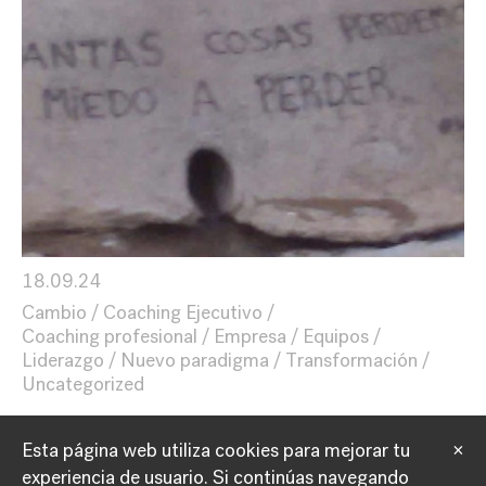
18.09.24
Cambio
Coaching Ejecutivo
Coaching profesional
Empresa
Equipos
Liderazgo
Nuevo paradigma
Transformación
Uncategorized
Esta página web utiliza cookies para mejorar tu
×
experiencia de usuario.
Si continúas navegando