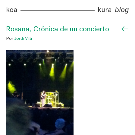
koa
kura
blog
←
Rosana, Crónica de un concierto
Por
Jordi Vilá