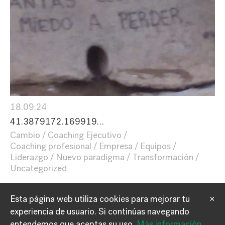
18.09.24
41.3879172.169919…
Cambio
Coaching Ejecutivo
Coaching profesional
Empresa
Equipos
Liderazgo
Nuevo paradigma
Transformación
Uncategorized
Esta página web utiliza cookies para mejorar tu
×
experiencia de usuario.
Si continúas navegando
Información
Contacto
entendemos que aceptas su uso.
Más información
.